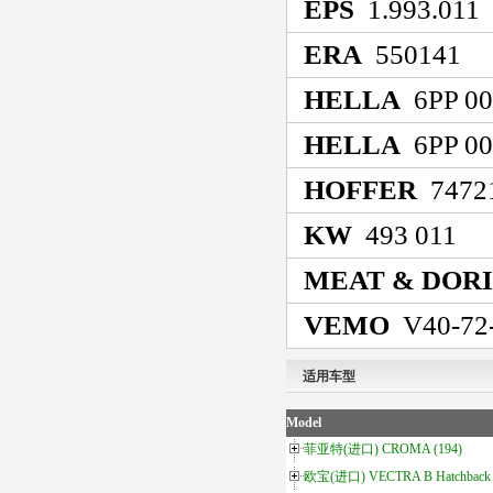
EPS
1.993.011
ERA
550141
HELLA
6PP 00
HELLA
6PP 00
HOFFER
7472
KW
493 011
MEAT & DOR
VEMO
V40-72
适用车型
Model
菲亚特(进口) CROMA (194)
欧宝(进口) VECTRA B Hatchback 