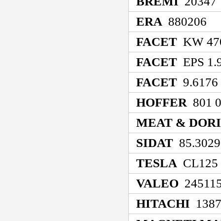
BREMI
20347
ERA
880206
FACET
KW 470
FACET
EPS 1.9
FACET
9.6176
HOFFER
801 0
MEAT & DOR
SIDAT
85.3029
TESLA
CL125
VALEO
24511
HITACHI
1387