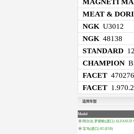
MAGNETI MA
MEAT & DOR
NGK
U3012
NGK
48138
STANDARD
12
CHAMPION
BA
FACET
47027
FACET
1.970.
适用车型
Model
阿尔法.罗密欧(进口) ALFASUD Spri
宝马(进口) 02 (E10)